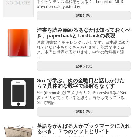
下のセンテンス違和感がある？ I bought an MP3
player on sale yesterday.
記事を読む
洋書を読み始めるあなたは知っておくべ
き、paperbackとhardbackの表現
洋書 洋書にもチャレンジしたいです。日本語に訳さ
れていない本もたくさんあります。英語が使える
と、本当に世界が広がります。中学の教科書と違
っ...
記事を読む
Siri で学ぶ。次の金曜日と話しかけた
ら？具体的な数字で誤解をなくす
Siri (iPhone4s)はアメリカ人？ iPhone4s特徴のSiri。
多くの人が使っていると思う。自分も使っている。
Siriで英語...
記事を読む
英語をがんばる人がブックマークに入れ
るべき、７つのソフトとサイト