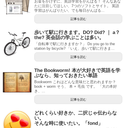
お金をかけずに、英語学習をがんばる！ そんなあな
たに注目してほしい、7つのソフトとサイト。 英語
学習はがんばりたい、でも毎日がんばる...
記事を読む
歩いて駅に行きます。DO? Did? ｜ a？
the? 英会話の学ぶことは多い。
「自転車で駅に行きますか？」 Do you go to the
station by bicycle? 「いえ、歩いて駅に行きま...
記事を読む
The Bookworm! 本が大好きで英語を学
ぶなら、知っておきたい単語
Bookworm これはどんな意味だと思われますか？
book + worm そう、 本 + 毛虫 です。 「大の本好
き、...
記事を読む
どれくらい好きか、二択じゃ伝わらな
い。
そんな時に使いたい。「fond」