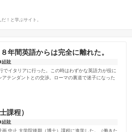
んだ！と学ぶサイト。
、８年間英語からは完全に離れた。
経験
旅行でイタリアに行った。この時はわずかな英語力が役に
ンアテンダントとの交渉。ローマの裏道で迷子になった
士課程）
経験
計画 中止 大学院後期（博士）課程に進学した。（働きた