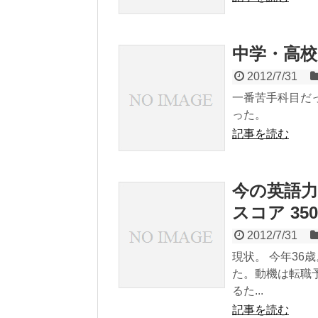
中学・高校
2012/7/31
一番苦手科目だ
った。
記事を読む
今の英語力
スコア 35
2012/7/31
現状。 今年36
た。動機は転職
るた...
記事を読む